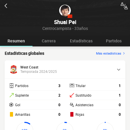
Shuai Pei
Centrocampista - 33años
Resumen
Carrera
Estadísticas
Partidos
Estadísticas globales
Más estadísticas
West Coast
Temporada 2024/2025
Partidos
3
Titular
1
Suplente
2
Sustituido
1
Gol
0
Asistencias
0
Amarillas
0
Rojas
0