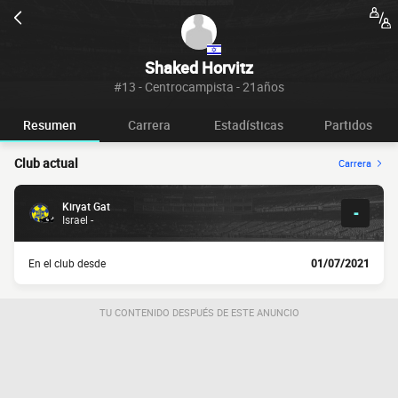
Shaked Horvitz
#13 - Centrocampista - 21años
Resumen
Carrera
Estadísticas
Partidos
Club actual
Carrera
Kiryat Gat
-
Israel -
En el club desde
01/07/2021
TU CONTENIDO DESPUÉS DE ESTE ANUNCIO