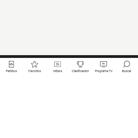
Partidos
Favoritos
Videos
Clasificación
Programa TV
Buscar
Enlaces útiles
Equipos
Todos los partidos
PSG
Partidos en directo
Bayern Munich
Últimos resultados
Real Madrid
Próximos partidos
Inter
Partidos en streaming
Juventus
Contacto
Manchester City
Menciones legales
Manchester United
Liverpool