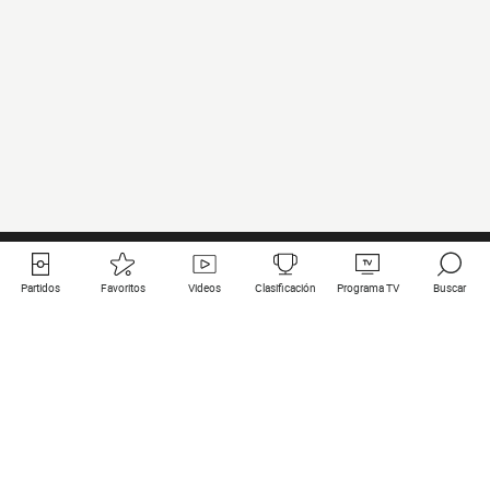
Partidos
Favoritos
Videos
Clasificación
Programa TV
Buscar
Enlaces útiles
Equipos
Todos los partidos
PSG
Partidos en directo
Bayern Munich
Últimos resultados
Real Madrid
Próximos partidos
Inter
Partidos en streaming
Juventus
Contacto
Manchester City