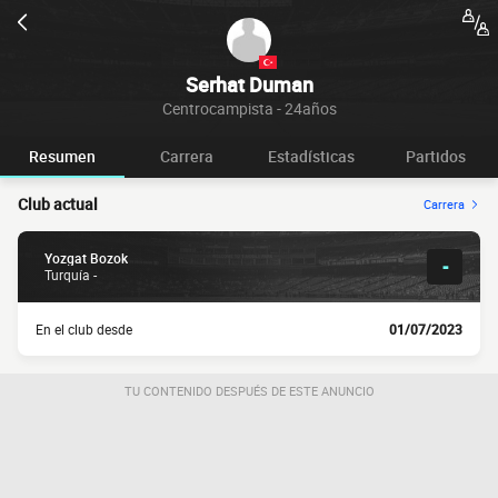
Serhat Duman
Centrocampista - 24años
Resumen
Carrera
Estadísticas
Partidos
Club actual
Carrera
Yozgat Bozok
-
Turquía -
En el club desde
01/07/2023
TU CONTENIDO DESPUÉS DE ESTE ANUNCIO