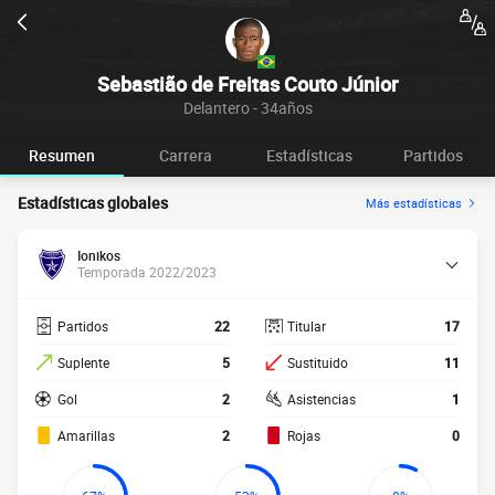
Sebastião de Freitas Couto Júnior
Delantero - 34años
Resumen
Carrera
Estadísticas
Partidos
Estadísticas globales
Más estadísticas
Ionikos
Temporada 2022/2023
Partidos
22
Titular
17
Suplente
5
Sustituido
11
Gol
2
Asistencias
1
Amarillas
2
Rojas
0