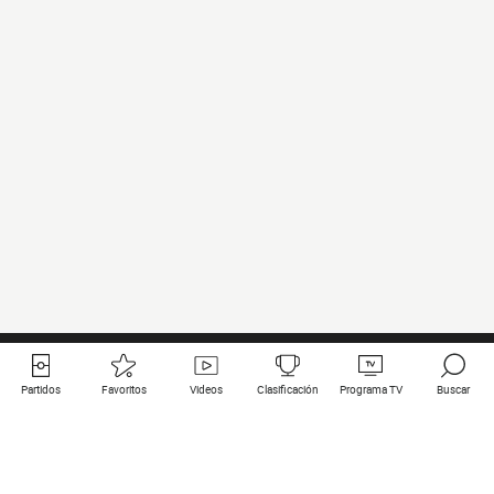
Partidos
Favoritos
Videos
Clasificación
Programa TV
Buscar
Enlaces útiles
Equipos
Todos los partidos
PSG
Partidos en directo
Bayern Munich