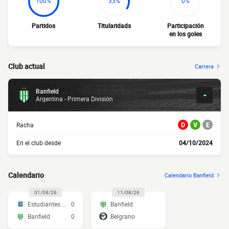
100%
33%
0%
Partidos
Titularidads
Participación
en los goles
Club actual
Carrera
Banfield
-
Argentina - Primera División
Racha
D
V
E
En el club desde
04/10/2024
Calendario
Calendario Banfield
01/08/26
11/08/26
Estudiantes RC
0
Banfield
Banfield
0
Belgrano