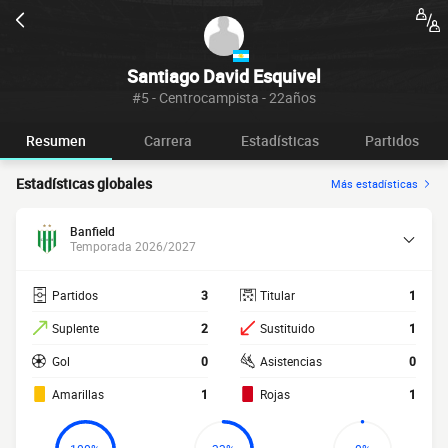
Santiago David Esquivel
#5 - Centrocampista - 22años
Resumen
Carrera
Estadísticas
Partidos
Estadísticas globales
Más estadísticas
Banfield
Temporada 2026/2027
Partidos
3
Titular
1
Suplente
2
Sustituido
1
Gol
0
Asistencias
0
Amarillas
1
Rojas
1