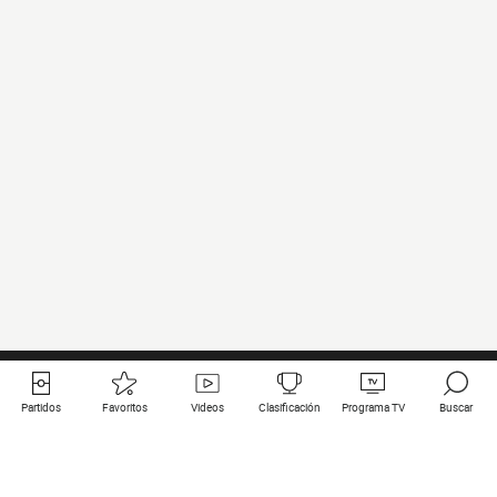
Partidos
Favoritos
Videos
Clasificación
Programa TV
Buscar
Enlaces útiles
Equipos
Todos los partidos
PSG