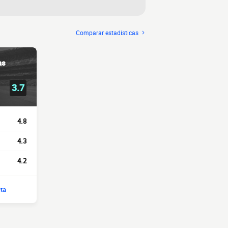
Comparar estadísticas
as
3.7
4.8
4.3
4.2
eta