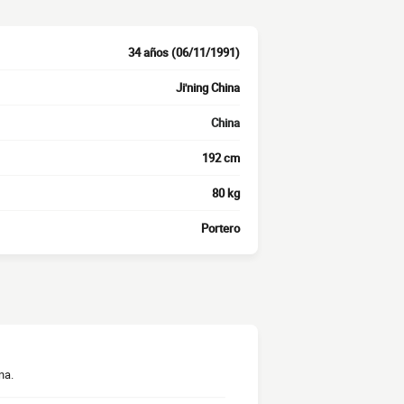
34 años (06/11/1991)
Ji'ning China
China
192 cm
80 kg
Portero
na.