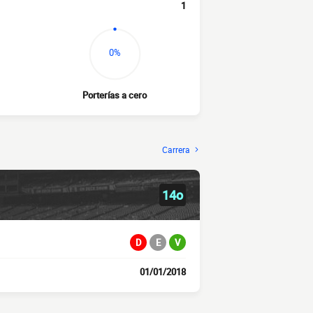
1
0%
Porterías a cero
Carrera
14o
D
E
V
01/01/2018