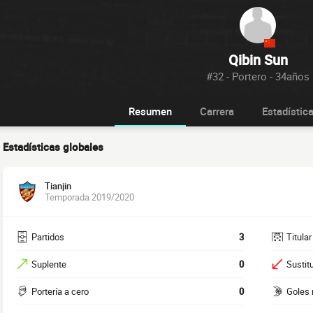
Qibin Sun
#32 - Portero - 34años
Resumen
Carrera
Estadístic
Estadísticas globales
Tianjin
Temporada 2019/2020
Partidos
3
Titular
Suplente
0
Sustit
Portería a cero
0
Goles 