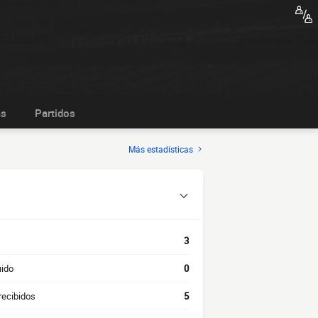
as
Partidos
Más estadísticas
3
uido
0
recibidos
5