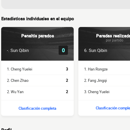
Estadísticas individuales en el equipo
Penaltis parados
Paradas realizad
por partido
0
6. Sun Qibin
-. Sun Qibin
1. Han Rongze
1. Cheng Yuelei
3
2. Fang Jingqi
2. Chen Zhao
2
3. Cheng Yuelei
2. Wu Yan
2
Clasificación compl
Clasificación completa