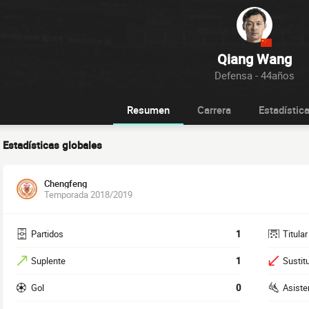
Qiang Wang
Defensa - 44años
Resumen
Carrera
Estadístic
Estadísticas globales
Chengfeng
Temporada 2018/2019
Partidos
1
Titular
Suplente
1
Sustit
Gol
0
Asiste