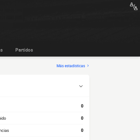
as
Partidos
Más estadísticas
0
uido
0
ncias
0