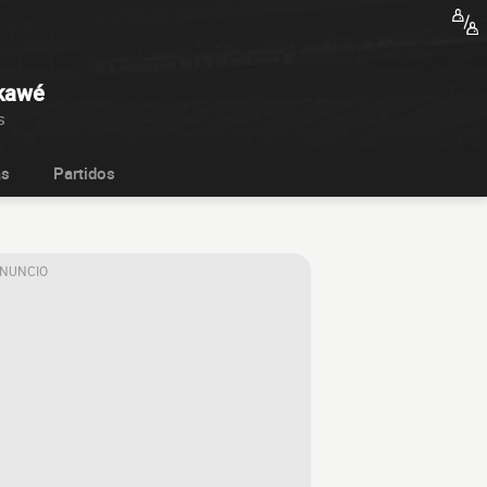
ékawé
s
as
Partidos
ANUNCIO