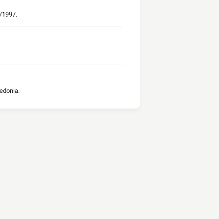
9/1997.
edonia.