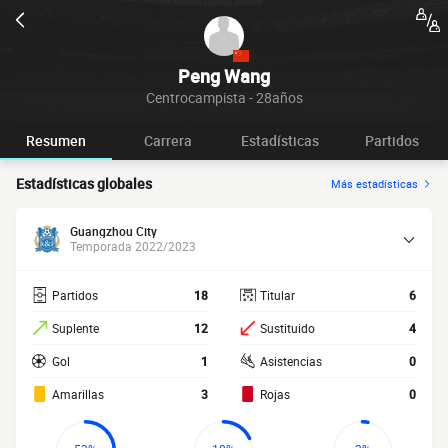
Peng Wang
Centrocampista - 28años
Resumen
Carrera
Estadísticas
Partidos
Estadísticas globales
Más estadísticas
Guangzhou City
Temporada 2022/2023
Partidos
18
Titular
6
Suplente
12
Sustituido
4
Gol
1
Asistencias
0
Amarillas
3
Rojas
0