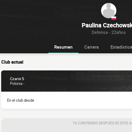
Paulina Czechows
Defensa - 22años
Resumen
Carrera
Estadístic
Club actual
Czarni S
Polonia -
En el club desde
TU CONTENIDO DESPUÉS DE ESTE 