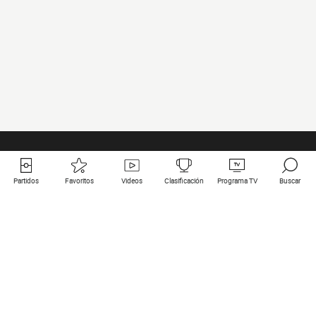
Partidos
Favoritos
Videos
Clasificación
Programa TV
Buscar
Enlaces útiles
Equipos
Todos los partidos
PSG
Partidos en directo
Bayern Munich
Últimos resultados
Real Madrid
Próximos partidos
Inter
Partidos en streaming
Juventus
Contacto
Manchester City
Menciones legales
Manchester United
Liverpool