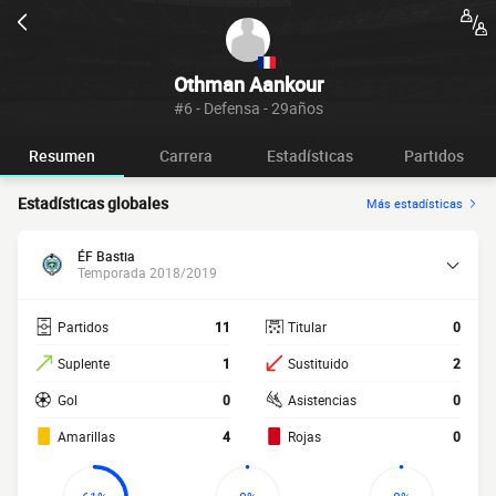
Othman Aankour
#6 - Defensa - 29años
Resumen
Carrera
Estadísticas
Partidos
Estadísticas globales
Más estadísticas
ÉF Bastia
Temporada 2018/2019
Partidos
11
Titular
0
Suplente
1
Sustituido
2
Gol
0
Asistencias
0
Amarillas
4
Rojas
0