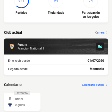
61%
0%
0%
Partidos
Titularidads
Participación
en los goles
Club actual
Carrera
Furiani
9o
Francia - National 1
En el club desde
01/07/2020
Llegado desde
Monticello
Calendario
Calendario Furiani
22/08/26
Furiani
Feignies