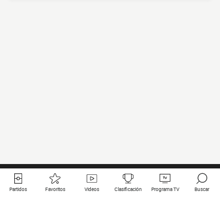
Partidos
Favoritos
Videos
Clasificación
Programa TV
Buscar
Enlaces útiles
Equipos