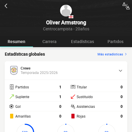
Oliver Armstrong
Centrocampista - 20años
Resumen
Carrera
Estadísticas
Partidos
Estadísticas globales
Más estadísticas
Crewe
Temporada 2025/2026
Partidos
1
Titular
0
Suplente
1
Sustituido
0
Gol
0
Asistencias
0
Amarillas
0
Rojas
0