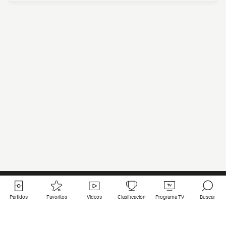
Partidos
Favoritos
Videos
Clasificación
Programa TV
Buscar
Enlaces útiles
Equipos