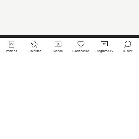
Partidos
Favoritos
Videos
Clasificación
Programa TV
Buscar
Enlaces útiles
Equipos
Todos los partidos
PSG
Partidos en directo
Bayern Munich
Últimos resultados
Real Madrid
Próximos partidos
Inter
Partidos en streaming
Juventus
Contacto
Manchester City
Menciones legales
Manchester United
Liverpool