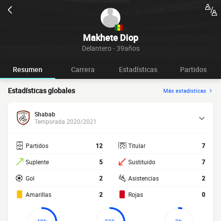
Makhete Diop
Delantero - 39años
Resumen
Carrera
Estadísticas
Partidos
Estadísticas globales
Más estadísticas
Shabab
Temporada 2020/2021
Partidos
12
Titular
7
Suplente
5
Sustituido
7
Gol
2
Asistencias
2
Amarillas
2
Rojas
0