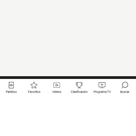
Partidos
Favoritos
Videos
Clasificación
Programa TV
Buscar
Enlaces útiles
Equipos
Todos los partidos
PSG
Partidos en directo
Bayern Munich
Últimos resultados
Real Madrid
Próximos partidos
Inter