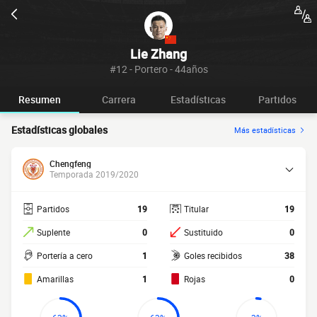
Lie Zhang
#12 - Portero - 44años
Resumen
Carrera
Estadísticas
Partidos
Estadísticas globales
Más estadísticas
Chengfeng
Temporada 2019/2020
Partidos
19
Titular
19
Suplente
0
Sustituido
0
Portería a cero
1
Goles recibidos
38
Amarillas
1
Rojas
0