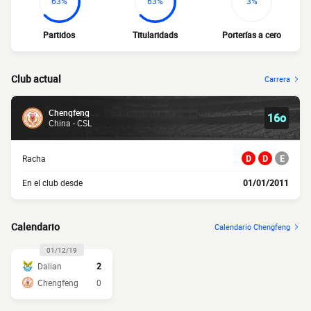
63%
63%
3%
Partidos
Titularidads
Porterías a cero
Club actual
Carrera
Chengfeng
16o
China - CSL
Racha
D
D
E
En el club desde
01/01/2011
Calendario
Calendario Chengfeng
01/12/19
Dalian
2
Chengfeng
0