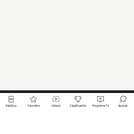
Partidos
Favoritos
Videos
Clasificación
Programa TV
Buscar
Enlaces útiles
Equipos
Todos los partidos
PSG
Partidos en directo
Bayern Munich