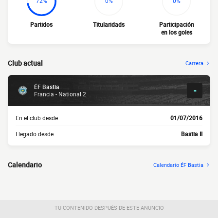
72%
0%
0%
Partidos
Titularidads
Participación
en los goles
Club actual
Carrera
ÉF Bastia
-
Francia - National 2
En el club desde
01/07/2016
Llegado desde
Bastia II
Calendario
Calendario ÉF Bastia
TU CONTENIDO DESPUÉS DE ESTE ANUNCIO