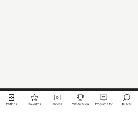
Partidos
Favoritos
Videos
Clasificación
Programa TV
Buscar
Enlaces útiles
Equipos
Todos los partidos
PSG
Partidos en directo
Bayern Munich
Últimos resultados
Real Madrid