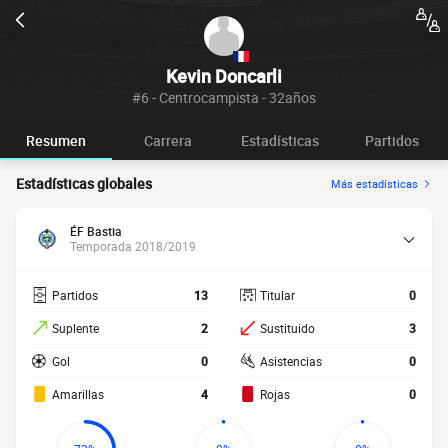
Kevin Doncarli
#6 - Centrocampista - 32años
Resumen
Carrera
Estadísticas
Partidos
Estadísticas globales
Más estadísticas
ÉF Bastia
Temporada 2018/2019
Partidos
13
Titular
0
Suplente
2
Sustituido
3
Gol
0
Asistencias
0
Amarillas
4
Rojas
0