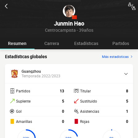
Junmin Hao
Centrocampista - 39años
Resumen
Carrera
Estadísticas
Partidos
Estadísticas globales
Más estadísticas
Guangzhou
Temporada 2022/2023
Partidos
13
Titular
8
Suplente
5
Sustituido
5
Gol
0
Asistencias
1
Amarillas
0
Rojas
0