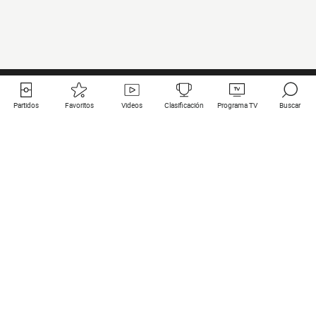
Partidos
Favoritos
Videos
Clasificación
Programa TV
Buscar
Enlaces útiles
Equipos
Todos los partidos
PSG
Partidos en directo
Bayern Munich
Últimos resultados
Real Madrid
Próximos partidos
Inter
Partidos en streaming
Juventus
Contacto
Manchester City
Menciones legales
Manchester United
Liverpool