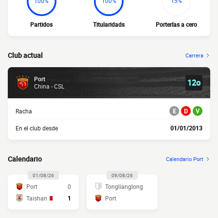
100%
100%
15%
Partidos
Titularidads
Porterías a cero
Club actual
Carrera
Port
12o
China - CSL
Racha
E
D
V
En el club desde
01/01/2013
Calendario
Calendario Port
01/08/26
09/08/26
Port
0
Tonglianglong
Taishan
1
Port