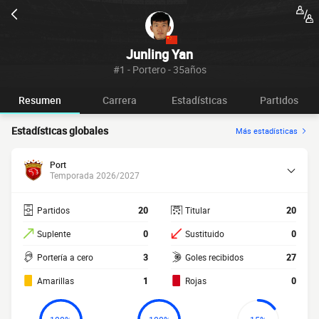
Junling Yan
#1 - Portero - 35años
Resumen
Carrera
Estadísticas
Partidos
Estadísticas globales
Más estadísticas
Port
Temporada 2026/2027
Partidos
20
Titular
20
Suplente
0
Sustituido
0
Portería a cero
3
Goles recibidos
27
Amarillas
1
Rojas
0