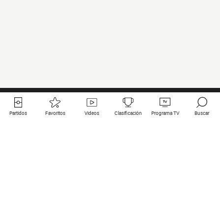
Partidos
Favoritos
Videos
Clasificación
Programa TV
Buscar
Enlaces útiles
Equipos
Todos los partidos
PSG
Partidos en directo
Bayern Munich
Últimos resultados
Real Madrid
Próximos partidos
Inter
Partidos en streaming
Juventus
Contacto
Manchester City
Menciones legales
Manchester United
Liverpool