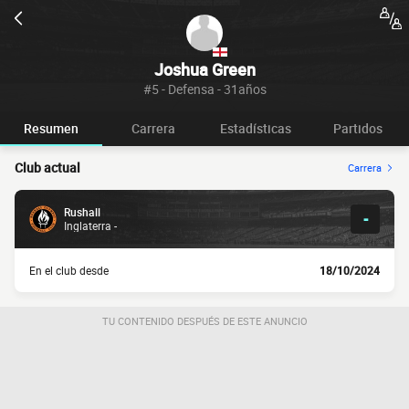
Joshua Green
#5 - Defensa - 31años
Resumen
Carrera
Estadísticas
Partidos
Club actual
Carrera
Rushall
-
Inglaterra -
En el club desde
18/10/2024
TU CONTENIDO DESPUÉS DE ESTE ANUNCIO