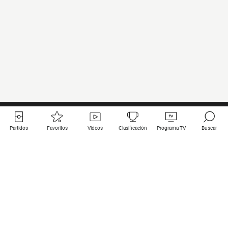
Partidos
Favoritos
Videos
Clasificación
Programa TV
Buscar
Enlaces útiles
Equipos
Todos los partidos
PSG
Partidos en directo
Bayern Munich
Últimos resultados
Real Madrid
Próximos partidos
Inter
Partidos en streaming
Juventus
Contacto
Manchester City
Menciones legales
Manchester United