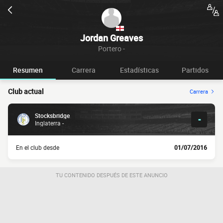
Jordan Greaves
Portero -
Resumen
Carrera
Estadísticas
Partidos
Club actual
Carrera
Stocksbridge
-
Inglaterra -
En el club desde
01/07/2016
TU CONTENIDO DESPUÉS DE ESTE ANUNCIO