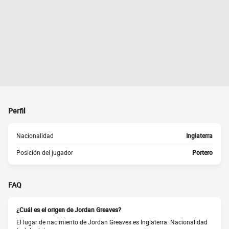
Perfil
Nacionalidad
Inglaterra
Posición del jugador
Portero
FAQ
¿Cuál es el origen de Jordan Greaves?
El lugar de nacimiento de Jordan Greaves es Inglaterra. Nacionalidad