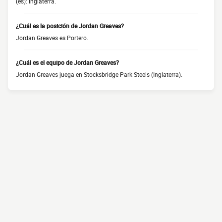
(es): Inglaterra.
¿Cuál es la posición de Jordan Greaves?
Jordan Greaves es Portero.
¿Cuál es el equipo de Jordan Greaves?
Jordan Greaves juega en Stocksbridge Park Steels (Inglaterra).