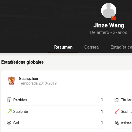
Jinze Wang
Delantero - 27años
Resumen
Carrera
Estadístic
Estadísticas globales
Guangzhou
Temporada 2018/2019
Partidos
1
Titular
Suplente
1
Sustit
Gol
1
Asiste