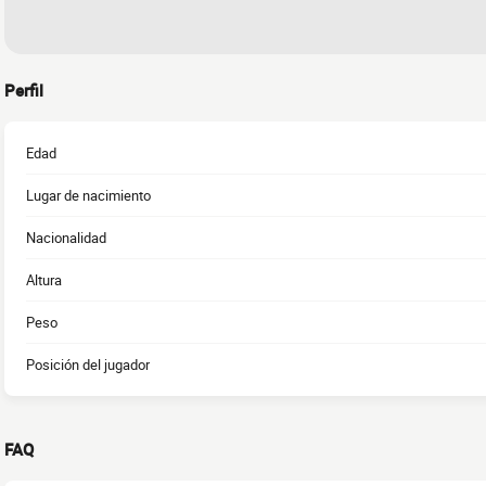
Perfil
Edad
Lugar de nacimiento
Nacionalidad
Altura
Peso
Posición del jugador
FAQ