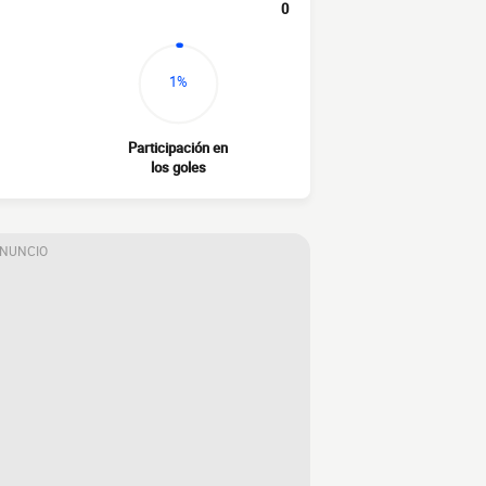
0
1%
Participación en
los goles
ANUNCIO