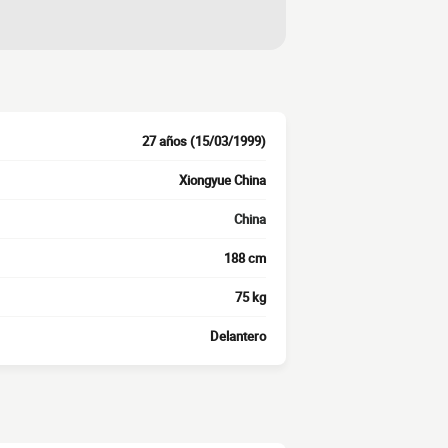
27 años (15/03/1999)
Xiongyue China
China
188 cm
75 kg
Delantero