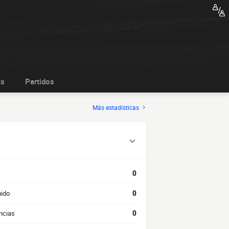
as
Partidos
Más estadísticas
0
uido
0
ncias
0