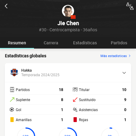
Jie Chen
#30 - Centrocampista - 36años
Resumen
Carrera
Estadísticas
Partidos
Estadísticas globales
Más estadísticas
Hakka
Temporada 2024/2025
Partidos
18
Titular
10
Suplente
8
Sustituido
9
Gol
1
Asistencias
0
Amarillas
1
Rojas
1