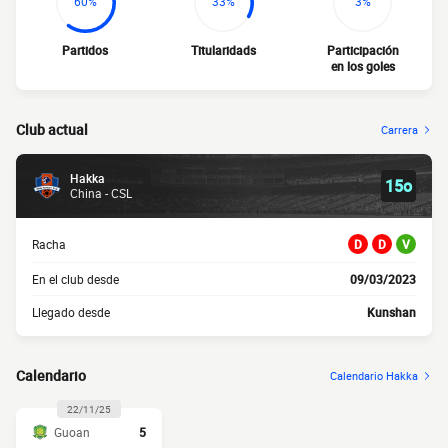
60%
33%
3%
Partidos
Titularidads
Participación
en los goles
Club actual
Carrera
Hakka
15o
China - CSL
Racha
D
D
V
En el club desde
09/03/2023
Llegado desde
Kunshan
Calendario
Calendario Hakka
22/11/25
Guoan
5