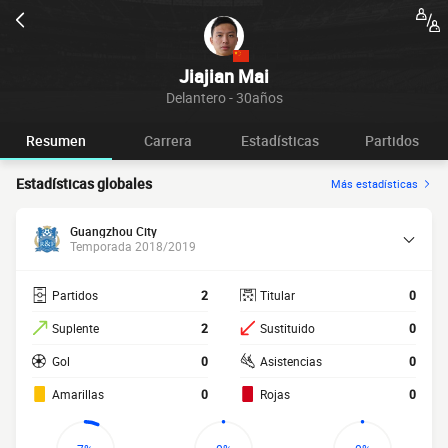
Jiajian Mai
Delantero - 30años
Resumen
Carrera
Estadísticas
Partidos
Estadísticas globales
Más estadísticas
Guangzhou City
Temporada 2018/2019
Partidos
2
Titular
0
Suplente
2
Sustituido
0
Gol
0
Asistencias
0
Amarillas
0
Rojas
0