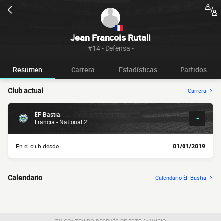
Jean Francois Rutali
#14 - Defensa -
Resumen
Carrera
Estadísticas
Partidos
Club actual
Carrera
ÉF Bastia
-
Francia - National 2
En el club desde
01/01/2019
Calendario
Calendario ÉF Bastia
TU CONTENIDO DESPUÉS DE ESTE ANUNCIO