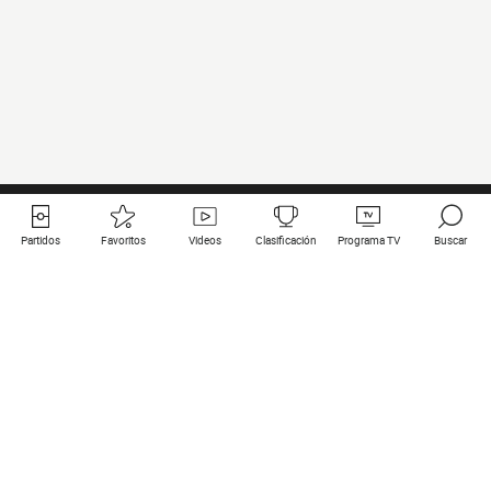
Partidos
Favoritos
Videos
Clasificación
Programa TV
Buscar
Enlaces útiles
Equipos
Todos los partidos
PSG
Partidos en directo
Bayern Munich
Últimos resultados
Real Madrid
Próximos partidos
Inter
Partidos en streaming
Juventus
Contacto
Manchester City
Menciones legales
Manchester United
Liverpool