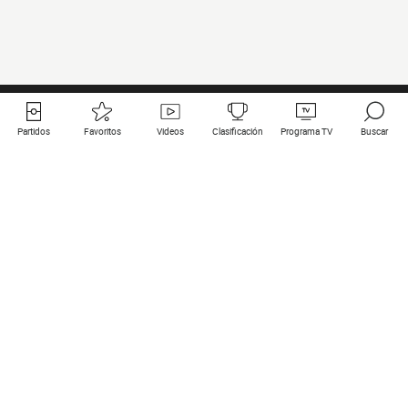
Partidos
Favoritos
Videos
Clasificación
Programa TV
Buscar
Enlaces útiles
Equipos
Todos los partidos
PSG
Partidos en directo
Bayern Munich
Últimos resultados
Real Madrid
Próximos partidos
Inter
Partidos en streaming
Juventus
Contacto
Manchester City
Menciones legales
Manchester United
Liverpool