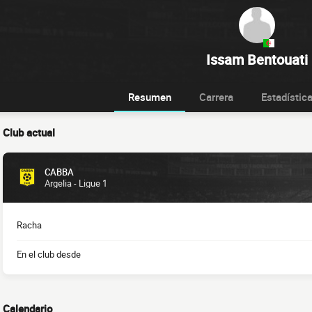
Issam Bentouati
Resumen
Carrera
Estadístic
Club actual
CABBA
Argelia - Ligue 1
Racha
En el club desde
Calendario