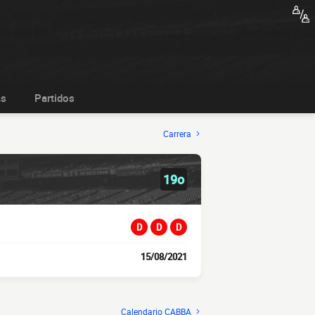
as
Partidos
Carrera
19o
D
D
D
15/08/2021
Calendario CABBA