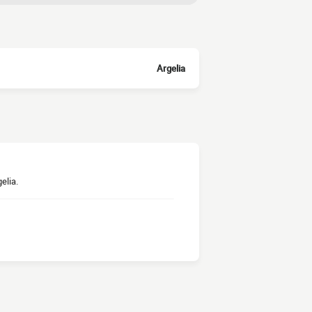
Argelia
elia.