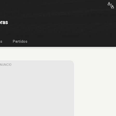
oras
as
Partidos
ANUNCIO