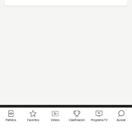
Partidos
Favoritos
Videos
Clasificación
Programa TV
Buscar
Enlaces útiles
Equipos