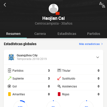
Haojian Cai
Centrocampista - 30años
Resumen
Carrera
Estadísticas
Partidos
Estadísticas globales
Más estadísticas
Guangzhou City
Temporada 2018/2019
Partidos
3
Titular
0
Suplente
3
Sustituido
0
Gol
0
Asistencias
0
Amarillas
0
Rojas
0