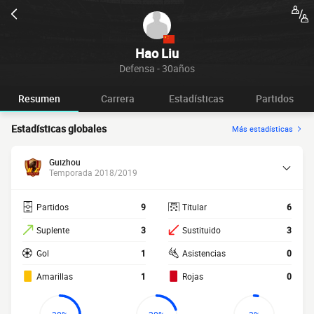
Hao Liu
Defensa - 30años
Resumen
Carrera
Estadísticas
Partidos
Estadísticas globales
Más estadísticas
Guizhou
Temporada 2018/2019
Partidos
9
Titular
6
Suplente
3
Sustituido
3
Gol
1
Asistencias
0
Amarillas
1
Rojas
0