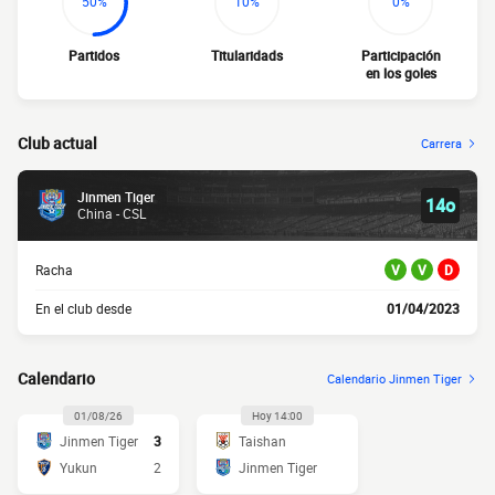
50%
10%
0%
Partidos
Titularidads
Participación
en los goles
Club actual
Carrera
Jinmen Tiger
14o
China - CSL
Racha
V
V
D
En el club desde
01/04/2023
Calendario
Calendario Jinmen Tiger
01/08/26
Hoy 14:00
Jinmen Tiger
3
Taishan
Yukun
2
Jinmen Tiger