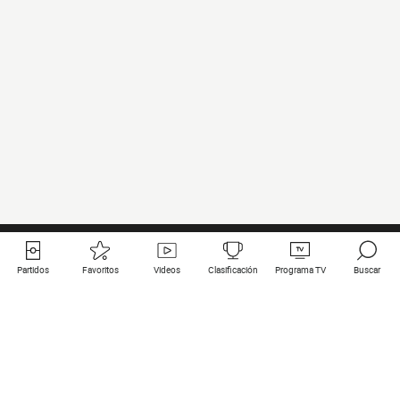
Partidos
Favoritos
Videos
Clasificación
Programa TV
Buscar
Enlaces útiles
Equipos
Todos los partidos
PSG
Partidos en directo
Bayern Munich
Últimos resultados
Real Madrid
Próximos partidos
Inter