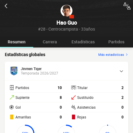
Hao Guo
#28 - Centrocampista - 33años
Resumen
Carrera
Estadísticas
Partidos
Estadísticas globales
Más estadísticas
Jinmen Tiger
Temporada 2026/2027
Partidos
10
Titular
2
Suplente
8
Sustituido
2
Gol
0
Asistencias
0
Amarillas
0
Rojas
0