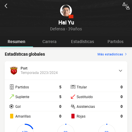
Hai Yu
Defensa - 39años
Resumen
Carrera
Estadísticas
Partidos
Estadísticas globales
Más estadísticas
Port
Temporada 2023/2024
Partidos
5
Titular
0
Suplente
5
Sustituido
0
Gol
0
Asistencias
0
Amarillas
0
Rojas
0