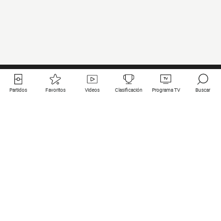
Partidos
Favoritos
Videos
Clasificación
Programa TV
Buscar
Enlaces útiles
Equipos
Todos los partidos
PSG
Partidos en directo
Bayern Munich
Últimos resultados
Real Madrid
Próximos partidos
Inter
Partidos en streaming
Juventus
Contacto
Manchester City
Menciones legales
Manchester United
Liverpool