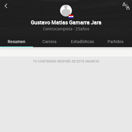
Gustavo Matias Gamarra Jara
Centrocampista - 25años
Resumen
Carrera
Estadísticas
Partidos
TU CONTENIDO DESPUÉS DE ESTE ANUNCIO