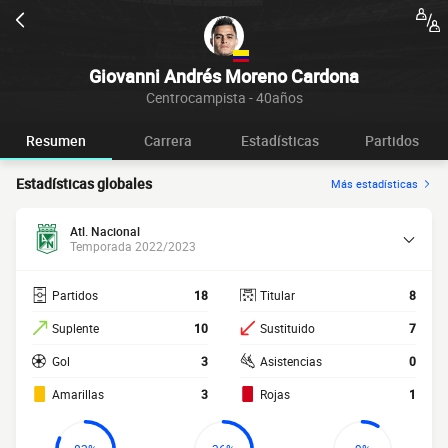
Giovanni Andrés Moreno Cardona
Centrocampista - 40años
Resumen
Carrera
Estadísticas
Partidos
Estadísticas globales
Más estadísticas
Atl. Nacional
Temporada 2022/2023
Partidos
18
Titular
8
Suplente
10
Sustituido
7
Gol
3
Asistencias
0
Amarillas
3
Rojas
1