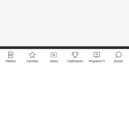
Partidos
Favoritos
Videos
Clasificación
Programa TV
Buscar
Enlaces útiles
Equipos
Todos los partidos
PSG
Partidos en directo
Bayern Munich
Últimos resultados
Real Madrid
Próximos partidos
Inter
Partidos en streaming
Juventus
Contacto
Manchester City
Menciones legales
Manchester United
Liverpool