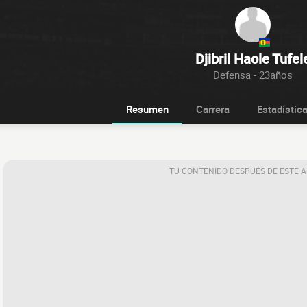
Djibril Haole Tufel
Defensa - 23años
Resumen
Carrera
Estadístic
TU CONTENIDO DESPUÉS DE ESTE 