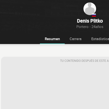
Denis Plitko
Portero - 24años
Resumen
Carrera
Estadístic
TU CONTENIDO DESPUÉS DE ESTE 