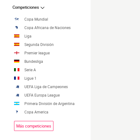
Competiciones
Copa Mundial
Copa Africana de Naciones
Liga
Segunda División
Premier league
Bundesliga
Serie A
Ligue 1
UEFA Liga de Campeones
UEFA Europa League
Primera División de Argentina
Copa America
Más competiciones