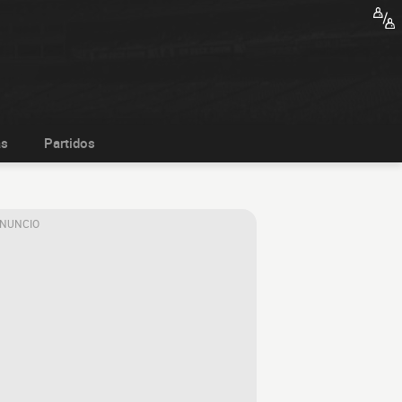
as
Partidos
ANUNCIO