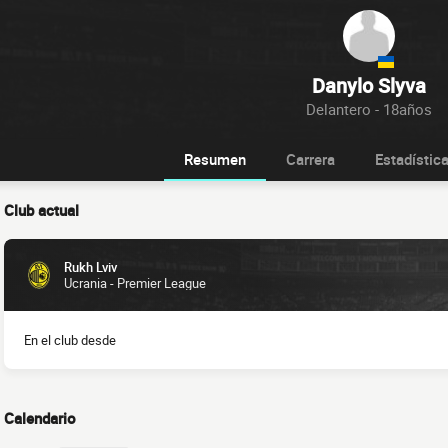
Danylo Slyva
Delantero - 18años
Resumen
Carrera
Estadístic
Club actual
Rukh Lviv
Ucrania - Premier League
En el club desde
Calendario