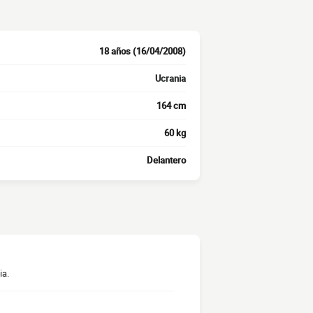
18 años (16/04/2008)
Ucrania
164 cm
60 kg
Delantero
ia.