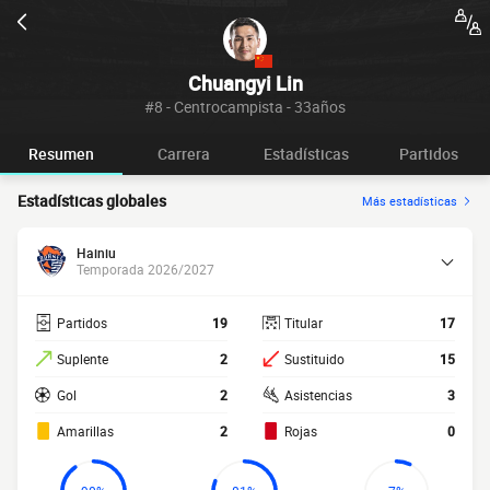
Chuangyi Lin
#8 - Centrocampista - 33años
Resumen
Carrera
Estadísticas
Partidos
Estadísticas globales
Más estadísticas
Hainiu
Temporada 2026/2027
Partidos
19
Titular
17
Suplente
2
Sustituido
15
Gol
2
Asistencias
3
Amarillas
2
Rojas
0