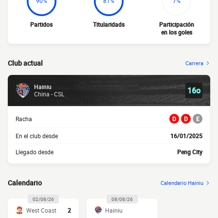
90%
81%
7%
Partidos
Titularidads
Participación
en los goles
Club actual
Carrera
Hainiu
16o
China - CSL
Racha
D
D
E
En el club desde
16/01/2025
Llegado desde
Peng City
Calendario
Calendario Hainiu
02/08/26
08/08/26
West Coast
2
Hainiu