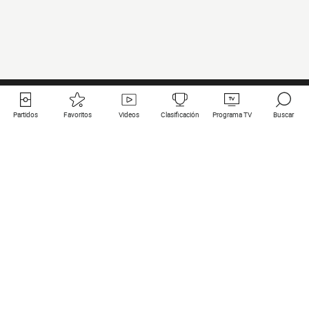
Partidos
Favoritos
Videos
Clasificación
Programa TV
Buscar
Enlaces útiles
Equipos
Todos los partidos
PSG
Partidos en directo
Bayern Munich
Últimos resultados
Real Madrid
Próximos partidos
Inter
Partidos en streaming
Juventus
Contacto
Manchester City
Menciones legales
Manchester United
Liverpool