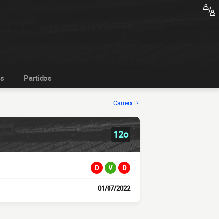
as
Partidos
Carrera
12o
D
V
D
01/07/2022