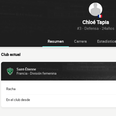
Chloé Tapia
#3 - Defensa - 24años
Resumen
Carrera
Estadístic
Club actual
Saint-Étienne
Francia - División femenina
Racha
En el club desde