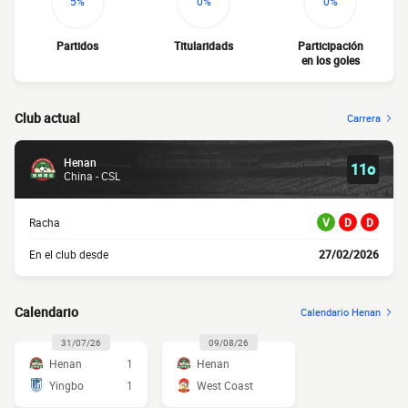
5%
0%
0%
Partidos
Titularidads
Participación
en los goles
Club actual
Carrera
Henan
11o
China - CSL
Racha
V
D
D
En el club desde
27/02/2026
Calendario
Calendario Henan
31/07/26
09/08/26
Henan
1
Henan
Yingbo
1
West Coast