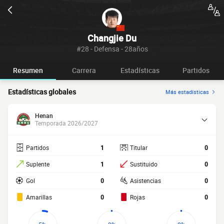
Changjie Du
#28 - Defensa - 28años
Resumen
Carrera
Estadísticas
Partidos
Estadísticas globales
Más estadísticas
Henan
Temporada 2026/2027
Partidos
1
Titular
0
Suplente
1
Sustituido
0
Gol
0
Asistencias
0
Amarillas
0
Rojas
0