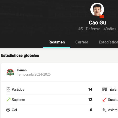
Cao Gu
#5 - Defensa - 40años
Resumen
Carrera
Estadístic
Estadísticas globales
Henan
Temporada 2024/2025
Partidos
14
Titular
Suplente
12
Sustit
Gol
0
Asiste