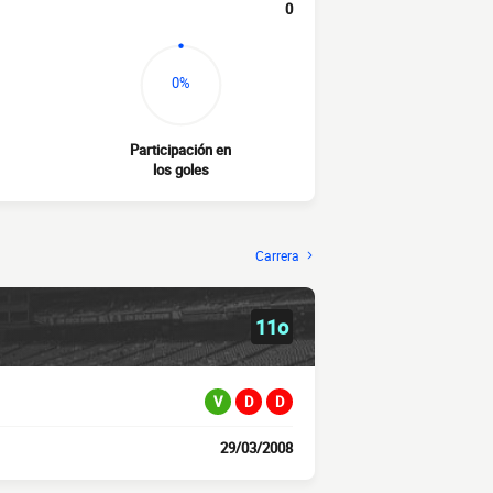
0
0%
Participación en
los goles
Carrera
11o
V
D
D
29/03/2008