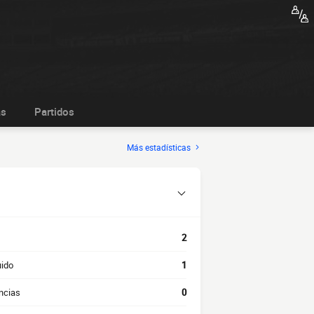
as
Partidos
Más estadísticas
2
uido
1
ncias
0