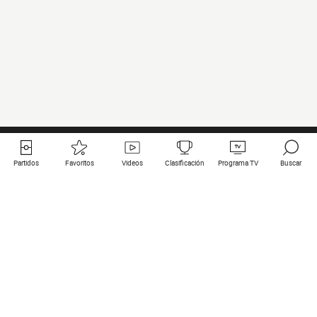
Partidos
Favoritos
Videos
Clasificación
Programa TV
Buscar
Enlaces útiles
Equipos
Todos los partidos
PSG
Partidos en directo
Bayern Munich
Últimos resultados
Real Madrid
Próximos partidos
Inter
Partidos en streaming
Juventus
Contacto
Manchester City
Menciones legales
Manchester United
Liverpool