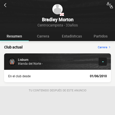
Bradley Morton
Centrocampista - 33años
Resumen
Carrera
Estadísticas
Partidos
Club actual
Carrera
Lisburn
-
Irlanda del Norte -
En el club desde
01/06/2010
TU CONTENIDO DESPUÉS DE ESTE ANUNCIO