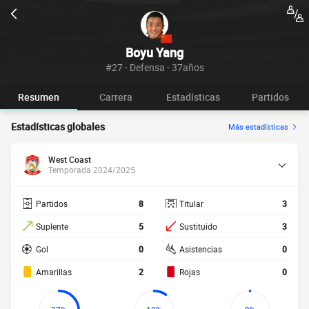
Boyu Yang
#27 - Defensa - 37años
Resumen
Carrera
Estadísticas
Partidos
Estadísticas globales
Más estadísticas
West Coast
Temporada 2024/2025
Partidos
8
Titular
3
Suplente
5
Sustituido
3
Gol
0
Asistencias
0
Amarillas
2
Rojas
0