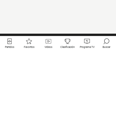
Partidos
Favoritos
Videos
Clasificación
Programa TV
Buscar
Enlaces útiles
Equipos
Todos los partidos
PSG
Partidos en directo
Bayern Munich
Últimos resultados
Real Madrid
Próximos partidos
Inter
Partidos en streaming
Juventus
Contacto
Manchester City
Menciones legales
Manchester United
Liverpool