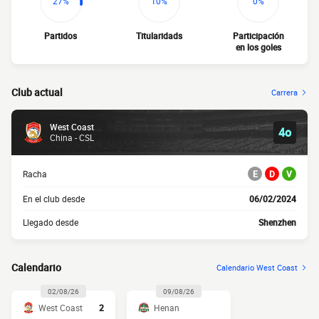
27%
10%
0%
Partidos
Titularidads
Participación
en los goles
Club actual
Carrera
West Coast
4o
China - CSL
Racha
E
D
V
En el club desde
06/02/2024
Llegado desde
Shenzhen
Calendario
Calendario West Coast
02/08/26
09/08/26
West Coast
2
Henan