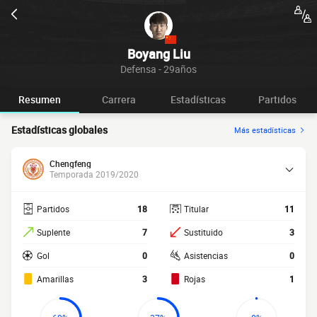
Boyang Liu
Defensa - 29años
Resumen
Carrera
Estadísticas
Partidos
Estadísticas globales
Más estadísticas
Chengfeng
Temporada 2019/2020
Partidos
18
Titular
11
Suplente
7
Sustituido
3
Gol
0
Asistencias
0
Amarillas
3
Rojas
1