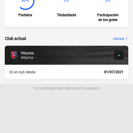
60%
0%
0%
Partidos
Titularidads
Participación
en los goles
Club actual
Carrera
Vllaznia
-
Albania -
En el club desde
01/07/2021
TU CONTENIDO DESPUÉS DE ESTE ANUNCIO