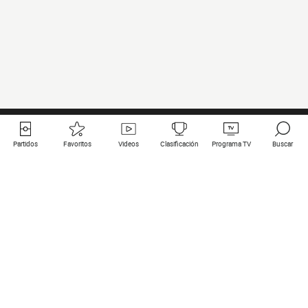
Partidos
Favoritos
Videos
Clasificación
Programa TV
Buscar
Enlaces útiles
Equipos
Todos los partidos
PSG
Partidos en directo
Bayern Munich
Últimos resultados
Real Madrid
Próximos partidos
Inter
Partidos en streaming
Juventus
Contacto
Manchester City
Menciones legales
Manchester United
Liverpool