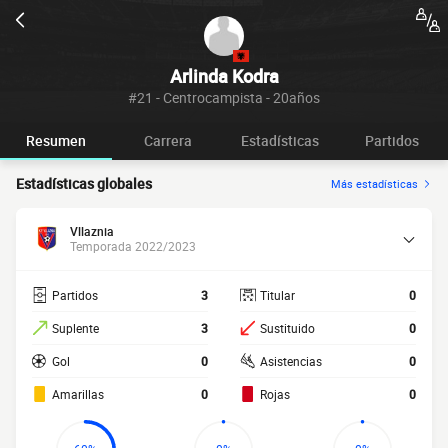
Arlinda Kodra
#21 - Centrocampista - 20años
Resumen
Carrera
Estadísticas
Partidos
Estadísticas globales
Más estadísticas
Vllaznia
Temporada 2022/2023
Partidos
3
Titular
0
Suplente
3
Sustituido
0
Gol
0
Asistencias
0
Amarillas
0
Rojas
0