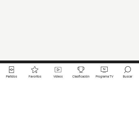
Partidos
Favoritos
Videos
Clasificación
Programa TV
Buscar
Enlaces útiles
Equipos
Todos los partidos
PSG
Partidos en directo
Bayern Munich
Últimos resultados
Real Madrid
Próximos partidos
Inter
Partidos en streaming
Juventus
Contacto
Manchester City
Menciones legales
Manchester United