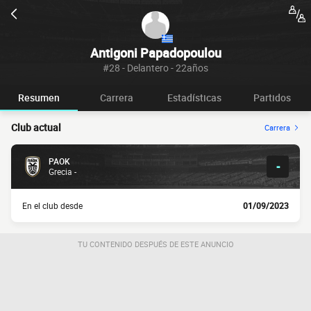
Antigoni Papadopoulou
#28 - Delantero - 22años
Resumen
Carrera
Estadísticas
Partidos
Club actual
Carrera
PAOK
-
Grecia -
En el club desde
01/09/2023
TU CONTENIDO DESPUÉS DE ESTE ANUNCIO