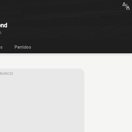
ond
s
as
Partidos
ANUNCIO