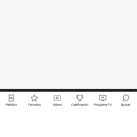
Partidos
Favoritos
Videos
Clasificación
Programa TV
Buscar
Enlaces útiles
Equipos
Todos los partidos
PSG
Partidos en directo
Bayern Munich